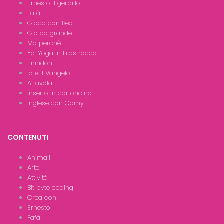
Ernesto il gerbillo
Fafà
Gioca con Bea
Giò da grande
Ma perchè
Yo-Yoga in Filastrocca
Timidoni
Io e il Vangelo
A tavola
Inserto in cartoncino
Inglese con Camy
CONTENUTI
Animali
Arte
Attività
Bit byte coding
Crea con
Ernesto
Fafà