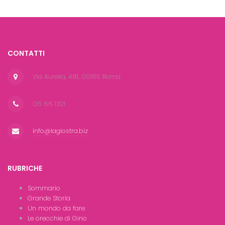
CONTATTI
Via Aurelia, 481, 00165 Roma
06 66 1321
info@lagiostra.biz
RUBRICHE
Sommario
Grande Storia
Un mondo da fare
Le orecchie di Gino