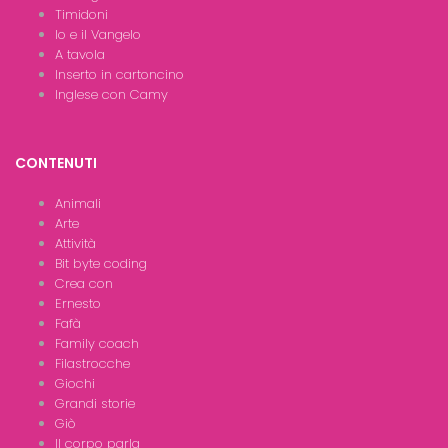
Timidoni
Io e il Vangelo
A tavola
Inserto in cartoncino
Inglese con Camy
CONTENUTI
Animali
Arte
Attività
Bit byte coding
Crea con
Ernesto
Fafà
Family coach
Filastrocche
Giochi
Grandi storie
Giò
Il corpo parla