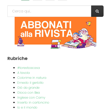
Form di ricerca
Cerca
Rubriche
#iorestoacasa
A tavola
Colorime in natura
Ernesto il gerbillo
Giò da grande
Gioca con Bea
Inglese con Camy
Inserto in cartoncino
Io e il mondo