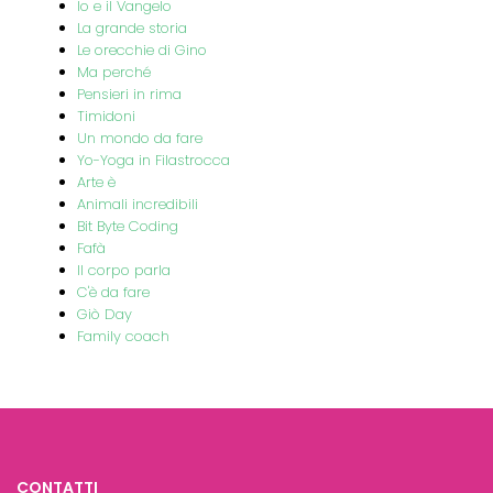
Io e il Vangelo
La grande storia
Le orecchie di Gino
Ma perché
Pensieri in rima
Timidoni
Un mondo da fare
Yo-Yoga in Filastrocca
Arte è
Animali incredibili
Bit Byte Coding
Fafà
Il corpo parla
C'è da fare
Giò Day
Family coach
CONTATTI