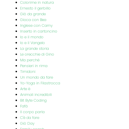
Colorime in natura
Ernesto il gerbillo
Giò da grande
Gioca con Bea
Inglese con Camy
Inserto in cartoncino
Io e il mondo
Io e il Vangelo
La grande storia
Le orecchie di Gino
Ma perché
Pensieri in rima
Timidoni
Un mondo da fare
Yo-Yoga in Filastrocca
Arte è
Animali incredibili
Bit Byte Coding
Fafà
Il corpo parla
C'è da fare
Giò Day