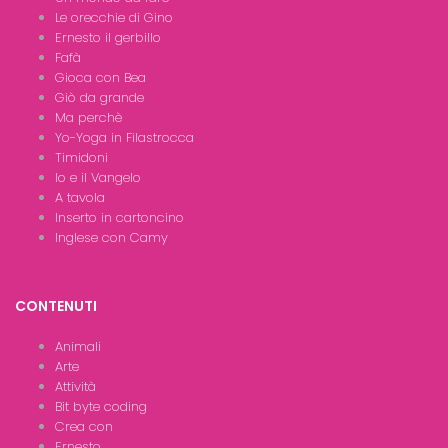
Le orecchie di Gino
Ernesto il gerbillo
Fafà
Gioca con Bea
Giò da grande
Ma perchè
Yo-Yoga in Filastrocca
Timidoni
Io e il Vangelo
A tavola
Inserto in cartoncino
Inglese con Camy
CONTENUTI
Animali
Arte
Attività
Bit byte coding
Crea con
Ernesto