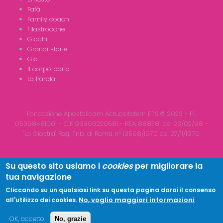
Fafà
Family coach
Filastrocche
Giochi
Grandi storie
Giò
Il corpo parla
La Parola
Fondazione Apostolicam Actuositatem ETS © 2023 - P.I.
05398481001 - C.F 96306220581 - REA 888781 del 23/02/98 -
"La Giostra" Reg. Trib. di Roma n° 13598/1970 del 27/11/1970
Su questo sito usiamo i
cookies
per migliorare la
tua navigazione
Copyright © 2026
LA GIOSTRA
| All Rights Reserved
Cliccando su un qualsiasi link su questa pagina darai il consenso
No, voglio maggiori informazioni
all'utilizzo dei cookies.
OK, accetto
No, grazie