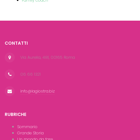
Family coach
CONTATTI
Via Aurelia, 481, 00165 Roma
06 66 1321
info@lagiostra.biz
RUBRICHE
Sommario
Grande Storia
Un mondo da fare