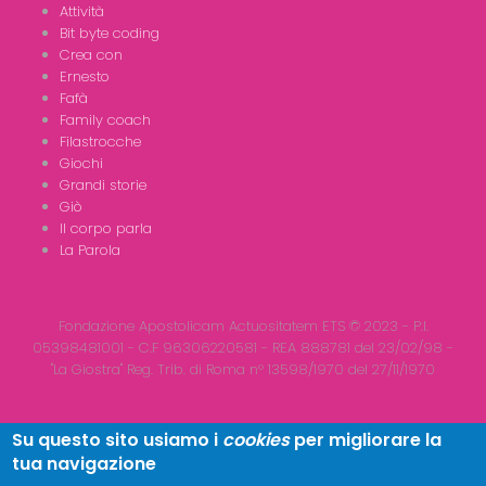
Attività
Bit byte coding
Crea con
Ernesto
Fafà
Family coach
Filastrocche
Giochi
Grandi storie
Giò
Il corpo parla
La Parola
Fondazione Apostolicam Actuositatem ETS © 2023 - P.I.
05398481001 - C.F 96306220581 - REA 888781 del 23/02/98 -
"La Giostra" Reg. Trib. di Roma n° 13598/1970 del 27/11/1970
Su questo sito usiamo i
cookies
per migliorare la
tua navigazione
Copyright © 2026
LA GIOSTRA
| All Rights Reserved