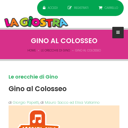
ACCEDI
REGISTRATI
CARRELLO
GINO AL COLOSSEO
HOME
LE ORECCHIE DI GINO
GINO AL COLOSSEO
Le orecchie di Gino
Gino al Colosseo
di
Giorgio Papetti
, di
Mauro Sacco ed Elisa Vallarino