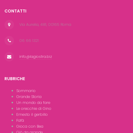
CONTATTI
Via Aurelia, 481, 00165 Roma
06 66 1321
info@lagiostra.biz
RUBRICHE
Sommario
Grande Storia
Un mondo da fare
Le orecchie di Gino
Ernesto il gerbillo
Fafà
Gioca con Bea
Giò da grande