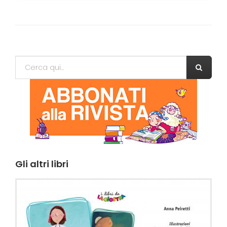
Form di ricerca
Cerca
Gli
altri libri