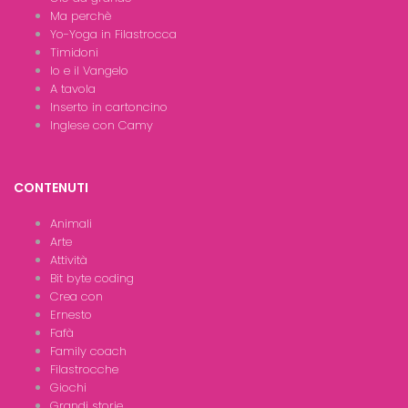
Ma perchè
Yo-Yoga in Filastrocca
Timidoni
Io e il Vangelo
A tavola
Inserto in cartoncino
Inglese con Camy
CONTENUTI
Animali
Arte
Attività
Bit byte coding
Crea con
Ernesto
Fafà
Family coach
Filastrocche
Giochi
Grandi storie