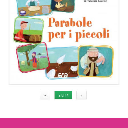
«
2 DI 17
»