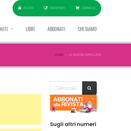
ACCEDI
REGISTRATI
CARRELLO
NUTI
LIBRI
ABBONATI
CHI SIAMO
HOME
LA GIOSTRA APRILE 2025
Form di
Cerca
ricerca
Sugli
altri numeri