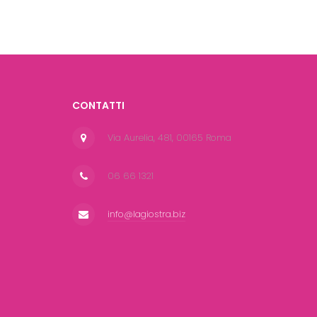
CONTATTI
Via Aurelia, 481, 00165 Roma
06 66 1321
info@lagiostra.biz