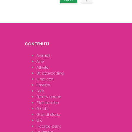
CONTENUTI
Animali
Arte
Attività
Bit byte coding
Crea con
Ernesto
Fafà
Family coach
Filastrocche
Giochi
Grandi storie
Giò
Il corpo parla