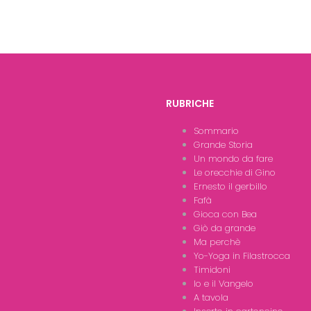
RUBRICHE
Sommario
Grande Storia
Un mondo da fare
Le orecchie di Gino
Ernesto il gerbillo
Fafà
Gioca con Bea
Giò da grande
Ma perchè
Yo-Yoga in Filastrocca
Timidoni
Io e il Vangelo
A tavola