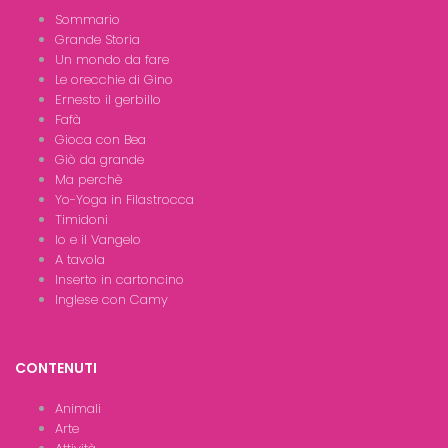
Sommario
Grande Storia
Un mondo da fare
Le orecchie di Gino
Ernesto il gerbillo
Fafà
Gioca con Bea
Giò da grande
Ma perchè
Yo-Yoga in Filastrocca
Timidoni
Io e il Vangelo
A tavola
Inserto in cartoncino
Inglese con Camy
CONTENUTI
Animali
Arte