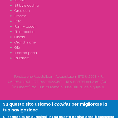
Attività
Bit byte coding
Crea con
Ernesto
Fafà
Family coach
Filastrocche
Giochi
Grandi storie
Giò
Il corpo parla
La Parola
Fondazione Apostolicam Actuositatem ETS © 2023 - P.I.
05398481001 - C.F 96306220581 - REA 888781 del 23/02/98 -
"La Giostra" Reg. Trib. di Roma n° 13598/1970 del 27/11/1970
Su questo sito usiamo i
cookies
per migliorare la
tua navigazione
Copyright © 2026
LA GIOSTRA
| All Rights Reserved
Cliccando su un qualsiasi link su questa pagina darai il consenso