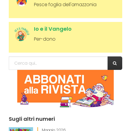
Pesce foglia dell'amazzonia
Io e il Vangelo
Per-dono
Form di ricerca
Cerca
Sugli
altri numeri
Maggio 2026