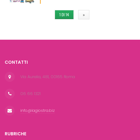
1 DI 14
»
CONTATTI
Via Aurelia, 481, 00165 Roma
06 66 1321
info@lagiostra.biz
RUBRICHE