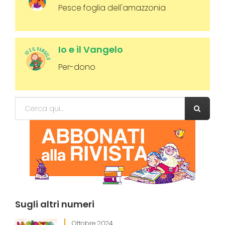
Pesce foglia dell'amazzonia
Io e il Vangelo
Per-dono
Form di ricerca
Cerca
Sugli
altri numeri
Ottobre 2024