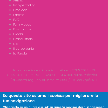
Attività
Bit byte coding
Crea con
Ernesto
Fafà
Family coach
Filastrocche
Giochi
Grandi storie
Giò
Il corpo parla
La Parola
Fondazione Apostolicam Actuositatem ETS © 2023 - P.I.
05398481001 - C.F 96306220581 - REA 888781 del 23/02/98 -
"La Giostra" Reg. Trib. di Roma n° 13598/1970 del 27/11/1970
Su questo sito usiamo i
cookies
per migliorare la
tua navigazione
Copyright © 2026
LA GIOSTRA
| All Rights Reserved
Cliccando su un qualsiasi link su questa pagina darai il consenso