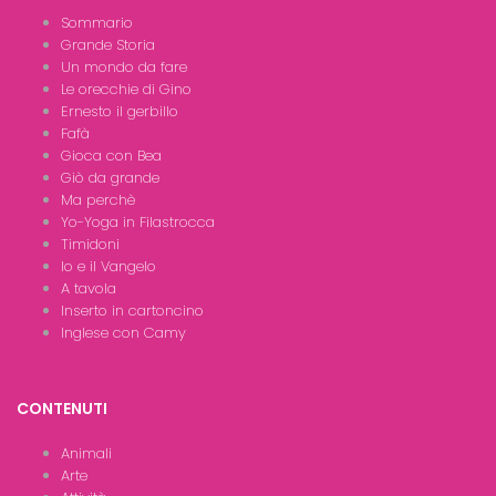
Sommario
Grande Storia
Un mondo da fare
Le orecchie di Gino
Ernesto il gerbillo
Fafà
Gioca con Bea
Giò da grande
Ma perchè
Yo-Yoga in Filastrocca
Timidoni
Io e il Vangelo
A tavola
Inserto in cartoncino
Inglese con Camy
CONTENUTI
Animali
Arte