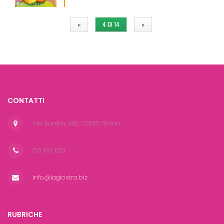
«
4 DI 14
»
CONTATTI
Via Aurelia, 481, 00165 Roma
06 66 1321
info@lagiostra.biz
RUBRICHE