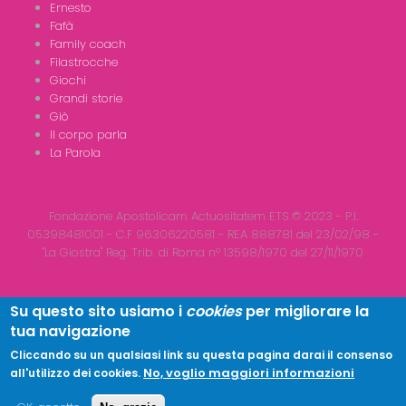
Ernesto
Fafà
Family coach
Filastrocche
Giochi
Grandi storie
Giò
Il corpo parla
La Parola
Fondazione Apostolicam Actuositatem ETS © 2023 - P.I.
05398481001 - C.F 96306220581 - REA 888781 del 23/02/98 -
"La Giostra" Reg. Trib. di Roma n° 13598/1970 del 27/11/1970
Su questo sito usiamo i
cookies
per migliorare la
tua navigazione
Copyright © 2026
LA GIOSTRA
| All Rights Reserved
Cliccando su un qualsiasi link su questa pagina darai il consenso
No, voglio maggiori informazioni
all'utilizzo dei cookies.