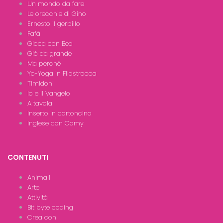
Un mondo da fare
Le orecchie di Gino
Ernesto il gerbillo
Fafà
Gioca con Bea
Giò da grande
Ma perchè
Yo-Yoga in Filastrocca
Timidoni
Io e il Vangelo
A tavola
Inserto in cartoncino
Inglese con Camy
CONTENUTI
Animali
Arte
Attività
Bit byte coding
Crea con