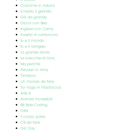
Colorime in natura
Ernesto il gerbillo
Giò da grande
Gioca con Bea
Inglese con Camy
Inserto in cartoncino
Io e il mondo
Io e il Vangelo
La grande storia
Le orecchie di Gino
Ma perché
Pensieri in rima
Timidoni
Un mondo da fare
Yo-Yoga in Filastrocca
Arte è
Animali incredibili
Bit Byte Coding
Fafà
Il corpo parla
C'è da fare
Giò Day