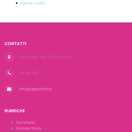
Family coach
CONTATTI
Via Aurelia, 481, 00165 Roma
06 66 1321
info@lagiostra.biz
RUBRICHE
Sommario
Grande Storia