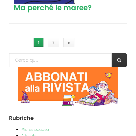
Ma perché le maree?
Pagine
1
2
»
Form di ricerca
Cerca
Rubriche
#iorestoacasa
A tavola