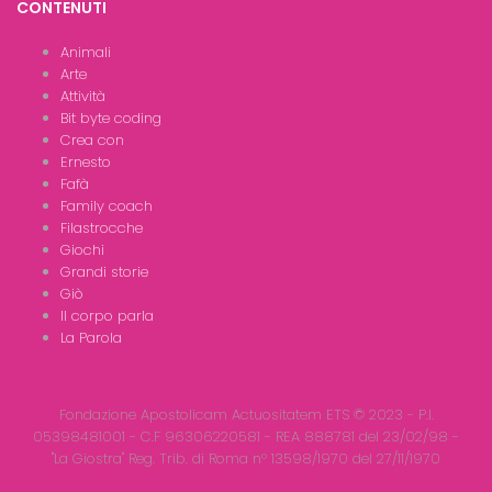
CONTENUTI
Animali
Arte
Attività
Bit byte coding
Crea con
Ernesto
Fafà
Family coach
Filastrocche
Giochi
Grandi storie
Giò
Il corpo parla
La Parola
Fondazione Apostolicam Actuositatem ETS © 2023 - P.I.
05398481001 - C.F 96306220581 - REA 888781 del 23/02/98 -
"La Giostra" Reg. Trib. di Roma n° 13598/1970 del 27/11/1970