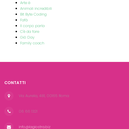
Arte è
Animali incredibili
Bit Byte Coding
Fafà
Il corpo parla
C'è da fare
Giò Day
Family coach
CONTATTI
Via Aurelia, 481, 00165 Roma
06 66 1321
info@lagiostra.biz