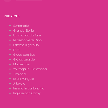
RUBRICHE
Sommario
Grande Storia
Un mondo da fare
Le orecchie di Gino
Ernesto il gerbillo
Fafà
Gioca con Bea
Giò da grande
Ma perchè
Yo-Yoga in Filastrocca
Timidoni
Io e il Vangelo
A tavola
Inserto in cartoncino
Inglese con Camy