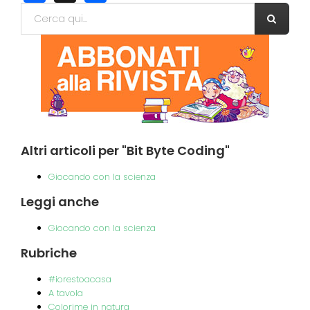
Form di ricerca
Cerca
Altri
articoli per "Bit Byte Coding"
Giocando con la scienza
Leggi
anche
Giocando con la scienza
Rubriche
#iorestoacasa
A tavola
Colorime in natura