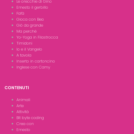
Le orecchie di Gino
Ernesto il gerbillo
Fafà
Gioca con Bea
Giò da grande
Ma perchè
Yo-Yoga in Filastrocca
Timidoni
Io e il Vangelo
A tavola
Inserto in cartoncino
Inglese con Camy
CONTENUTI
Animali
Arte
Attività
Bit byte coding
Crea con
Ernesto