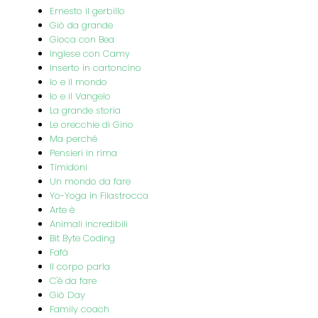
Ernesto il gerbillo
Giò da grande
Gioca con Bea
Inglese con Camy
Inserto in cartoncino
Io e il mondo
Io e il Vangelo
La grande storia
Le orecchie di Gino
Ma perché
Pensieri in rima
Timidoni
Un mondo da fare
Yo-Yoga in Filastrocca
Arte è
Animali incredibili
Bit Byte Coding
Fafà
Il corpo parla
C'è da fare
Giò Day
Family coach