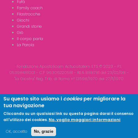
Fafà
Family coach
Filastrocche
Giochi
Grandi storie
Giò
Il corpo parla
La Parola
Fondazione Apostolicam Actuositatem ETS © 2023 - P.I.
05398481001 - C.F 96306220581 - REA 888781 del 23/02/98 -
"La Giostra" Reg. Trib. di Roma n° 13598/1970 del 27/11/1970
Su questo sito usiamo i
cookies
per migliorare la
tua navigazione
Copyright © 2026
LA GIOSTRA
| All Rights Reserved
Cliccando su un qualsiasi link su questa pagina darai il consenso
No, voglio maggiori informazioni
all'utilizzo dei cookies.
OK, accetto
No, grazie