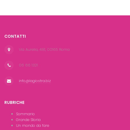
CONTATTI
Via Aurelia, 481, 00165 Roma
06 66 1321
info@lagiostra.biz
RUBRICHE
Sommario
Grande Storia
Un mondo da fare