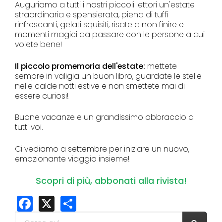
Auguriamo a tutti i nostri piccoli lettori un'estate
straordinaria e spensierata, piena di tuffi
rinfrescanti, gelati squisiti, risate a non finire e
momenti magici da passare con le persone a cui
volete bene!
Il piccolo promemoria dell'estate:
mettete
sempre in valigia un buon libro, guardate le stelle
nelle calde notti estive e non smettete mai di
essere curiosi!
Buone vacanze e un grandissimo abbraccio a
tutti voi.
Ci vediamo a settembre per iniziare un nuovo,
emozionante viaggio insieme!
Scopri di più, abbonati alla rivista!
Facebook
X
Share
Form di ricerca
Cerca