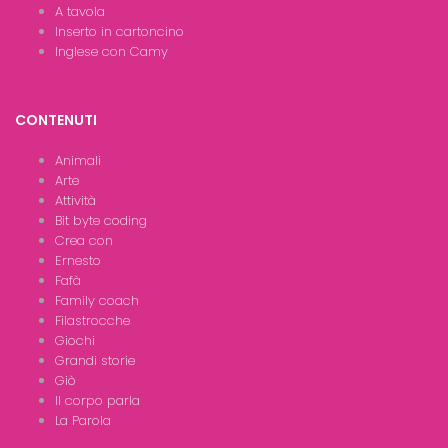
A tavola
Inserto in cartoncino
Inglese con Camy
CONTENUTI
Animali
Arte
Attività
Bit byte coding
Crea con
Ernesto
Fafà
Family coach
Filastrocche
Giochi
Grandi storie
Giò
Il corpo parla
La Parola