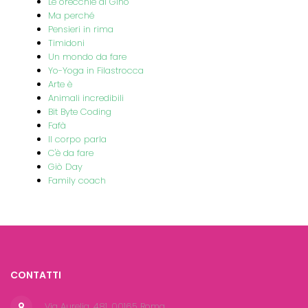
Le orecchie di Gino
Ma perché
Pensieri in rima
Timidoni
Un mondo da fare
Yo-Yoga in Filastrocca
Arte è
Animali incredibili
Bit Byte Coding
Fafà
Il corpo parla
C'è da fare
Giò Day
Family coach
CONTATTI
Via Aurelia, 481, 00165 Roma