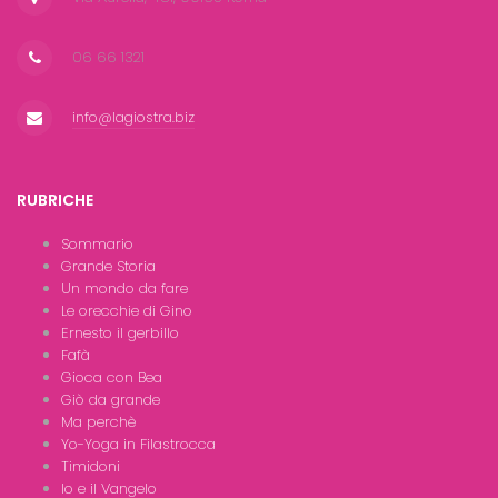
06 66 1321
info@lagiostra.biz
RUBRICHE
Sommario
Grande Storia
Un mondo da fare
Le orecchie di Gino
Ernesto il gerbillo
Fafà
Gioca con Bea
Giò da grande
Ma perchè
Yo-Yoga in Filastrocca
Timidoni
Io e il Vangelo