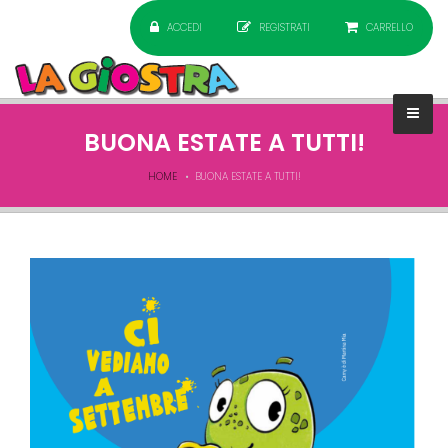
ACCEDI
REGISTRATI
CARRELLO
BUONA ESTATE A TUTTI!
HOME
BUONA ESTATE A TUTTI!
Cami_ok.png