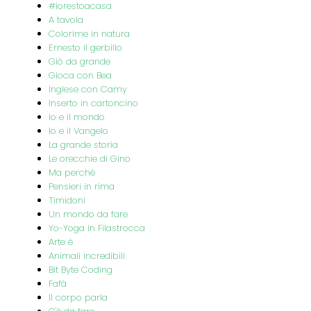
#iorestoacasa
A tavola
Colorime in natura
Ernesto il gerbillo
Giò da grande
Gioca con Bea
Inglese con Camy
Inserto in cartoncino
Io e il mondo
Io e il Vangelo
La grande storia
Le orecchie di Gino
Ma perché
Pensieri in rima
Timidoni
Un mondo da fare
Yo-Yoga in Filastrocca
Arte è
Animali incredibili
Bit Byte Coding
Fafà
Il corpo parla