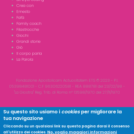
Crea con
Ernesto
Fafà
Family coach
Filastrocche
Giochi
Grandi storie
Giò
Il corpo parla
La Parola
Fondazione Apostolicam Actuositatem ETS © 2023 - P.I.
05398481001 - C.F 96306220581 - REA 888781 del 23/02/98 -
"La Giostra" Reg. Trib. di Roma n° 13598/1970 del 27/11/1970
Su questo sito usiamo i
cookies
per migliorare la
tua navigazione
Copyright © 2026
LA GIOSTRA
| All Rights Reserved
Cliccando su un qualsiasi link su questa pagina darai il consenso
No, voglio maggiori informazioni
all'utilizzo dei cookies.