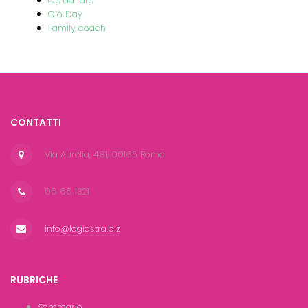
C'è da fare
Giò Day
Family coach
CONTATTI
Via Aurelia, 481, 00165 Roma
06 66 1321
info@lagiostra.biz
RUBRICHE
Sommario