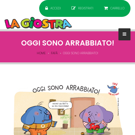
ACCEDI
REGISTRATI
CARRELLO
OGGI SONO ARRABBIATO!
HOME
FAFÀ
OGGI SONO ARRABBIATO!
fafà.jpg