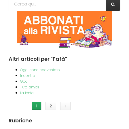
Form di ricerca
Cerca
Altri
articoli per "Fafà"
Oggi sono spaventato
Incontro
Goal!
Tutti amici
La lente
Pagine
1
2
»
Rubriche