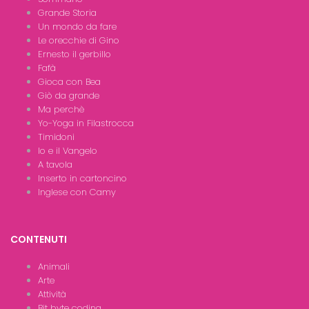
Grande Storia
Un mondo da fare
Le orecchie di Gino
Ernesto il gerbillo
Fafà
Gioca con Bea
Giò da grande
Ma perchè
Yo-Yoga in Filastrocca
Timidoni
Io e il Vangelo
A tavola
Inserto in cartoncino
Inglese con Camy
CONTENUTI
Animali
Arte
Attività
Bit byte coding