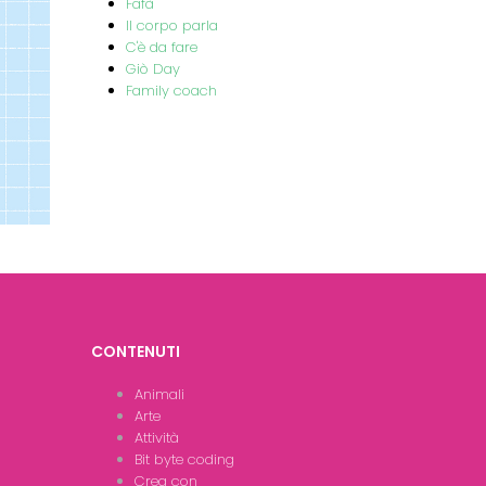
Fafà
Il corpo parla
C'è da fare
Giò Day
Family coach
CONTENUTI
Animali
Arte
Attività
Bit byte coding
Crea con