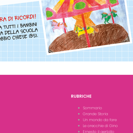
RUBRICHE
Sommario
Grande Storia
Un mondo da fare
Le orecchie di Gino
Ernesto il gerbillo