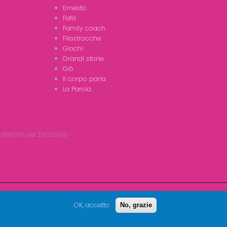
Ernesto
Fafà
Family coach
Filastrocche
Giochi
Grandi storie
Giò
Il corpo parla
La Parola
 888781 del 23/02/98 -
OK, accetto
No, grazie
Seguici su