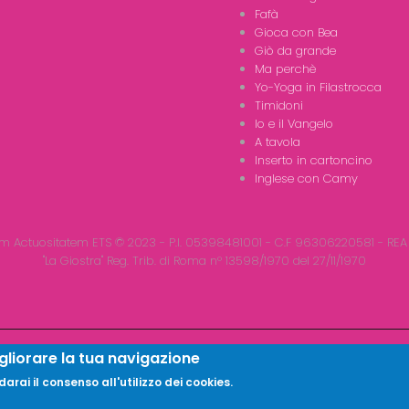
Fafà
Gioca con Bea
Giò da grande
Ma perchè
Yo-Yoga in Filastrocca
Timidoni
Io e il Vangelo
A tavola
Inserto in cartoncino
Inglese con Camy
m Actuositatem ETS © 2023 - P.I. 05398481001 - C.F 96306220581 - REA
"La Giostra" Reg. Trib. di Roma n° 13598/1970 del 27/11/1970
gliorare la tua navigazione
rai il consenso all'utilizzo dei cookies.