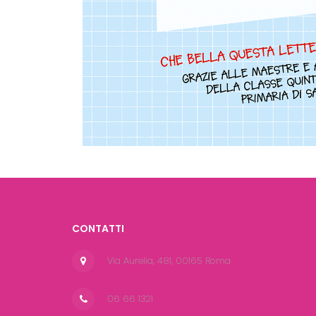
CONTATTI
Via Aurelia, 481, 00165 Roma
06 66 1321