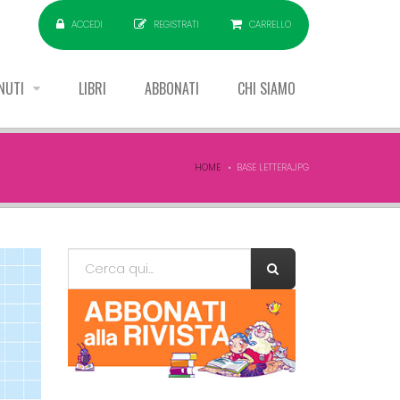
ACCEDI
REGISTRATI
CARRELLO
NUTI
LIBRI
ABBONATI
CHI SIAMO
HOME
BASE LETTERA.JPG
Form di ricerca
Cerca