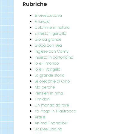
Rubriche
#iorestoacasa
A tavola
Colorime in natura
Ernesto il gerbillo
Giò da grande
Gioca con Bea
Inglese con Camy
Inserto in cartoncino
Io e il mondo
Io e il Vangelo
La grande storia
Le orecchie di Gino
Ma perché
Pensieri in rima
Timidoni
Un mondo da fare
Yo-Yoga in Filastrocca
Arte è
Animali incredibili
Bit Byte Coding