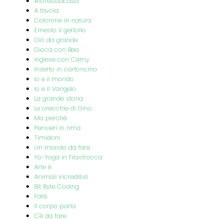
#iorestoacasa
A tavola
Colorime in natura
Ernesto il gerbillo
Giò da grande
Gioca con Bea
Inglese con Camy
Inserto in cartoncino
Io e il mondo
Io e il Vangelo
La grande storia
Le orecchie di Gino
Ma perché
Pensieri in rima
Timidoni
Un mondo da fare
Yo-Yoga in Filastrocca
Arte è
Animali incredibili
Bit Byte Coding
Fafà
Il corpo parla
C'è da fare