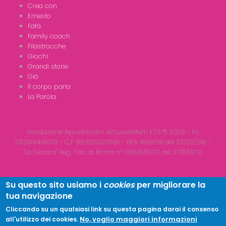
Crea con
Ernesto
Fafà
Family coach
Filastrocche
Giochi
Grandi storie
Giò
Il corpo parla
La Parola
Fondazione Apostolicam Actuositatem ETS © 2023 - P.I.
05398481001 - C.F 96306220581 - REA 888781 del 23/02/98 -
"La Giostra" Reg. Trib. di Roma n° 13598/1970 del 27/11/1970
Su questo sito usiamo i
cookies
per migliorare la
tua navigazione
Copyright © 2026
LA GIOSTRA
| All Rights Reserved
Cliccando su un qualsiasi link su questa pagina darai il consenso
No, voglio maggiori informazioni
all'utilizzo dei cookies.