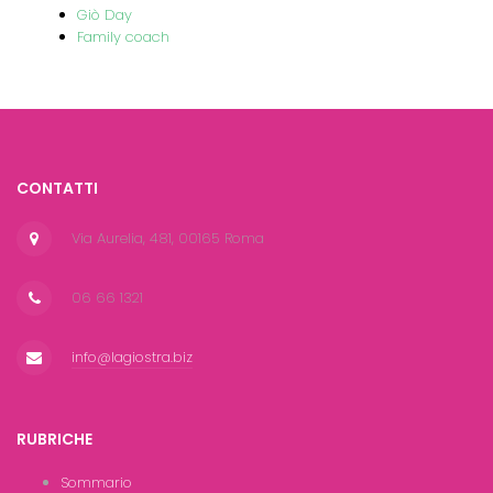
Giò Day
Family coach
CONTATTI
Via Aurelia, 481, 00165 Roma
06 66 1321
info@lagiostra.biz
RUBRICHE
Sommario