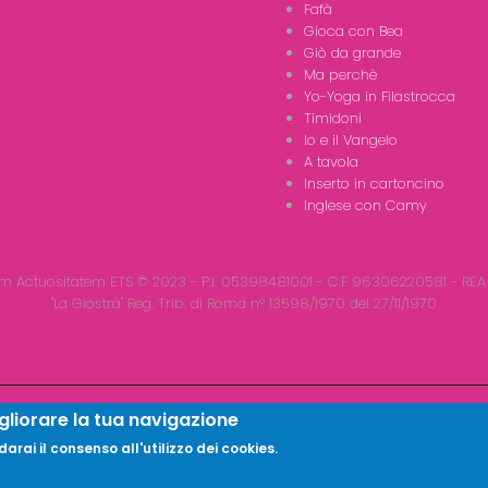
Fafà
Gioca con Bea
Giò da grande
Ma perchè
Yo-Yoga in Filastrocca
Timidoni
Io e il Vangelo
A tavola
Inserto in cartoncino
Inglese con Camy
m Actuositatem ETS © 2023 - P.I. 05398481001 - C.F 96306220581 - REA
"La Giostra" Reg. Trib. di Roma n° 13598/1970 del 27/11/1970
gliorare la tua navigazione
rai il consenso all'utilizzo dei cookies.