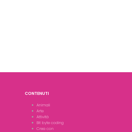
CONTENUTI
Animali
Arte
Attività
Bit byte coding
Crea con