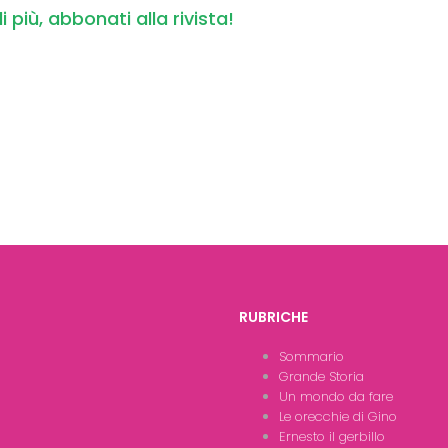
i più, abbonati alla rivista!
RUBRICHE
Sommario
Grande Storia
Un mondo da fare
Le orecchie di Gino
Ernesto il gerbillo