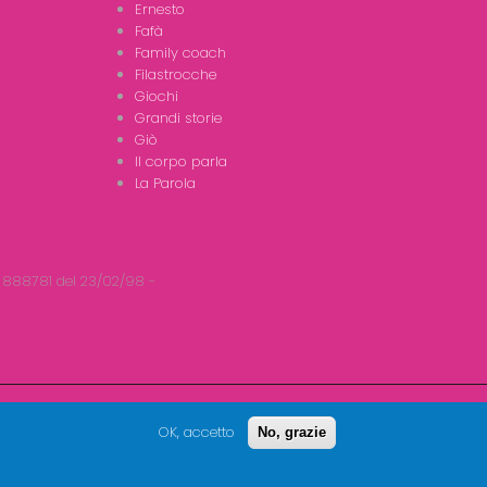
Ernesto
Fafà
Family coach
Filastrocche
Giochi
Grandi storie
Giò
Il corpo parla
La Parola
 888781 del 23/02/98 -
OK, accetto
No, grazie
Seguici su