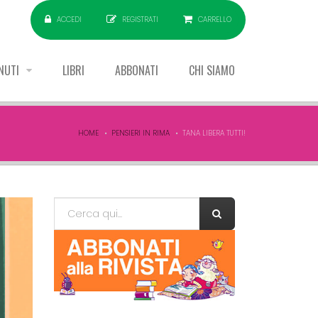
ACCEDI
REGISTRATI
CARRELLO
NUTI
LIBRI
ABBONATI
CHI SIAMO
HOME
PENSIERI IN RIMA
TANA LIBERA TUTTI!
Form di ricerca
Cerca