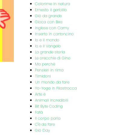
Colorime in natura
Ernesto il gerbillo
Giò da grande
Gioca con Bea
Inglese con Camy
Inserto in cartoncino
Io e il mondo
Io e il Vangelo
La grande storia
Le orecchie di Gino
Ma perché
Pensieri in rima
Timidoni
Un mondo da fare
Yo-Yoga in Filastrocca
Arte è
Animali incredibili
Bit Byte Coding
Fafà
Il corpo parla
C'è da fare
Giò Day