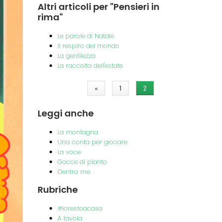
Altri
articoli per "Pensieri in
rima"
Le parole di Natale
Il respiro del mondo
La gentilezza
La raccolta dell'estate
Pagine
«
1
2
Leggi
anche
La montagna
Una conta per giocare
La voce
Gocce di pianto
Dentro me
Rubriche
#iorestoacasa
A tavola