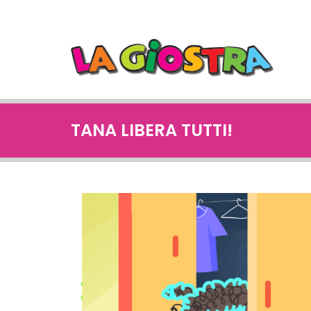
TANA LIBERA TUTTI!
filastrocca_GEN_024_Dise