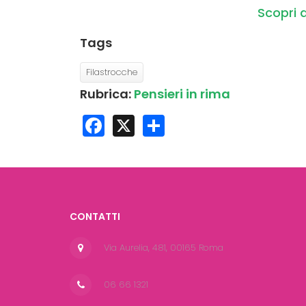
Scopri d
Tags
Filastrocche
Rubrica:
Pensieri in rima
Facebook
X
Share
CONTATTI
Via Aurelia, 481, 00165 Roma
06 66 1321