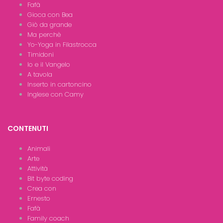
Fafà
Gioca con Bea
Giò da grande
Ma perchè
Yo-Yoga in Filastrocca
Timidoni
Io e il Vangelo
A tavola
Inserto in cartoncino
Inglese con Camy
CONTENUTI
Animali
Arte
Attività
Bit byte coding
Crea con
Ernesto
Fafà
Family coach