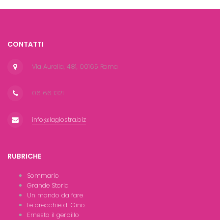
CONTATTI
Via Aurelia, 481, 00165 Roma
06 66 1321
info@lagiostra.biz
RUBRICHE
Sommario
Grande Storia
Un mondo da fare
Le orecchie di Gino
Ernesto il gerbillo