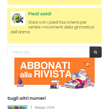
Piedi saldi
Stare con i piedi fissi a terra per
sentire i movimenti della ginnastica
dell'anima
Form di ricerca
Cerca
Sugli
altri numeri
Maggio 2026