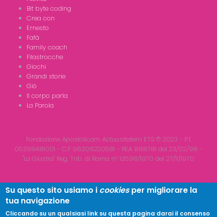
Bit byte coding
Crea con
Ernesto
Fafà
Family coach
Filastrocche
Giochi
Grandi storie
Giò
Il corpo parla
La Parola
Fondazione Apostolicam Actuositatem ETS © 2023 - P.I.
05398481001 - C.F 96306220581 - REA 888781 del 23/02/98 -
"La Giostra" Reg. Trib. di Roma n° 13598/1970 del 27/11/1970
Su questo sito usiamo i
cookies
per migliorare la
tua navigazione
Copyright © 2026
LA GIOSTRA
| All Rights Reserved
Cliccando su un qualsiasi link su questa pagina darai il consenso