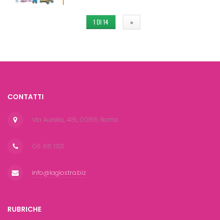
1 DI 14
»
CONTATTI
Via Aurelia, 481, 00165 Roma
06 66 1321
info@lagiostra.biz
RUBRICHE