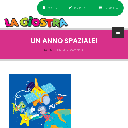
ACCEDI
REGISTRATI
CARRELLO
UN ANNO SPAZIALE!
HOME
UN ANNO SPAZIALE!