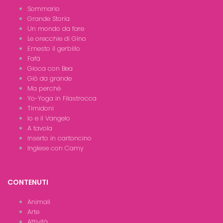
Sommario
Grande Storia
Un mondo da fare
Le orecchie di Gino
Ernesto il gerbillo
Fafà
Gioca con Bea
Giò da grande
Ma perchè
Yo-Yoga in Filastrocca
Timidoni
Io e il Vangelo
A tavola
Inserto in cartoncino
Inglese con Camy
CONTENUTI
Animali
Arte
Attività