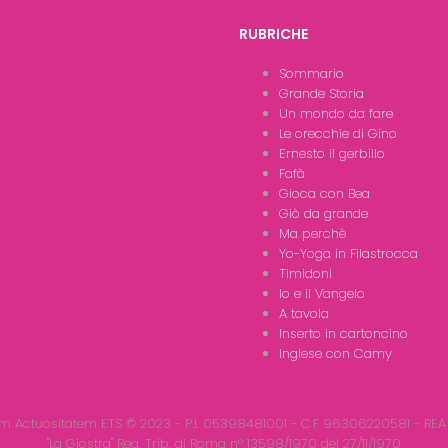
RUBRICHE
Sommario
Grande Storia
Un mondo da fare
Le orecchie di Gino
Ernesto il gerbillo
Fafà
Gioca con Bea
Giò da grande
Ma perchè
Yo-Yoga in Filastrocca
Timidoni
Io e il Vangelo
A tavola
Inserto in cartoncino
Inglese con Camy
m Actuositatem ETS © 2023 - P.I. 05398481001 - C.F 96306220581 - REA
"La Giostra" Reg. Trib. di Roma n° 13598/1970 del 27/11/1970