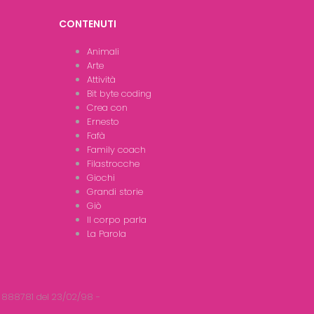
CONTENUTI
Animali
Arte
Attività
Bit byte coding
Crea con
Ernesto
Fafà
Family coach
Filastrocche
Giochi
Grandi storie
Giò
Il corpo parla
La Parola
 888781 del 23/02/98 -