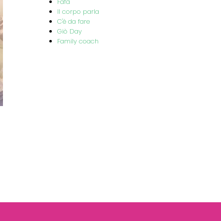
Fafà
Il corpo parla
C'è da fare
Giò Day
Family coach