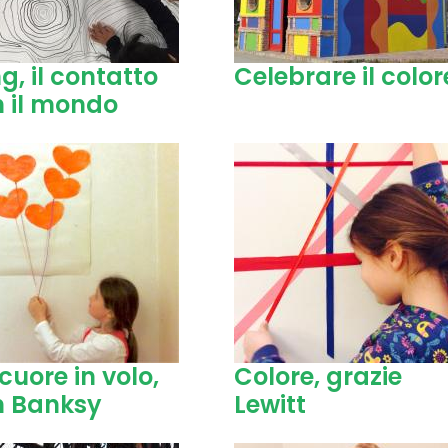
g, il contatto
Celebrare il color
 il mondo
cuore in volo,
Colore, grazie
n Banksy
Lewitt