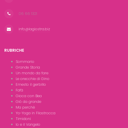
06 66 1321
info@lagiostra.biz
RUBRICHE
Sommario
Grande Storia
Un mondo da fare
Le orecchie di Gino
Ernesto il gerbillo
Fafà
Gioca con Bea
Giò da grande
Ma perchè
Yo-Yoga in Filastrocca
Timidoni
Io e il Vangelo