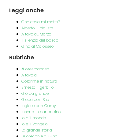
Leggi
anche
Che cosa mi metto?
Alberto, il ciclista
A tavola... Marzo
Il silenzio del bosco
Gino al Colosseo
Rubriche
#iorestoacasa
A tavola
Colorime in natura
Ernesto il gerbillo
Giò da grande
Gioca con Bea
Inglese con Camy
Inserto in cartoncino
Io e il mondo
Io e il Vangelo
La grande storia
Le orecchie di Gino