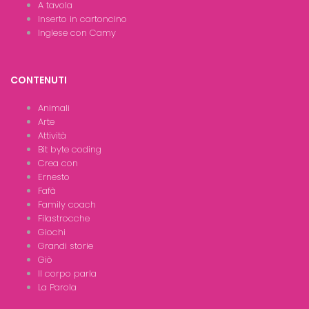
A tavola
Inserto in cartoncino
Inglese con Camy
CONTENUTI
Animali
Arte
Attività
Bit byte coding
Crea con
Ernesto
Fafà
Family coach
Filastrocche
Giochi
Grandi storie
Giò
Il corpo parla
La Parola