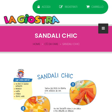
ACCEDI
REGISTRATI
CARRELLO
SANDALI CHIC
HOME
C'È DA FARE
SANDALI CHIC
dafareGIUGNO.jpg