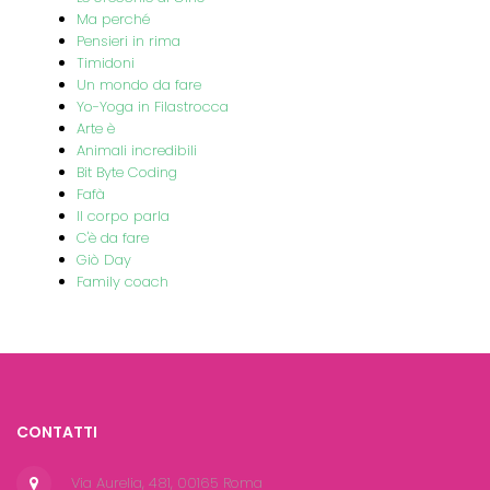
Ma perché
Pensieri in rima
Timidoni
Un mondo da fare
Yo-Yoga in Filastrocca
Arte è
Animali incredibili
Bit Byte Coding
Fafà
Il corpo parla
C'è da fare
Giò Day
Family coach
CONTATTI
Via Aurelia, 481, 00165 Roma