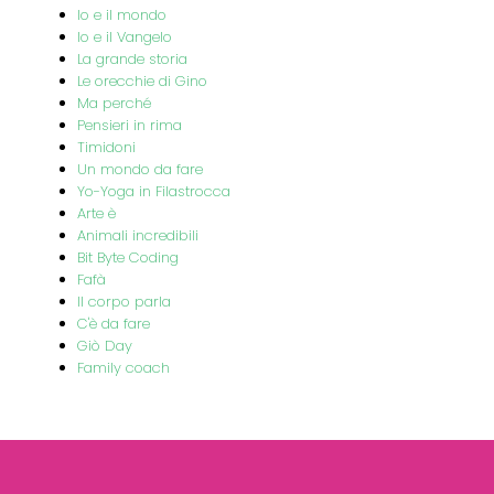
Io e il mondo
Io e il Vangelo
La grande storia
Le orecchie di Gino
Ma perché
Pensieri in rima
Timidoni
Un mondo da fare
Yo-Yoga in Filastrocca
Arte è
Animali incredibili
Bit Byte Coding
Fafà
Il corpo parla
C'è da fare
Giò Day
Family coach