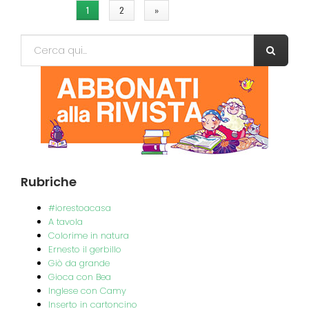
1
2
»
Form di ricerca
Cerca
Rubriche
#iorestoacasa
A tavola
Colorime in natura
Ernesto il gerbillo
Giò da grande
Gioca con Bea
Inglese con Camy
Inserto in cartoncino