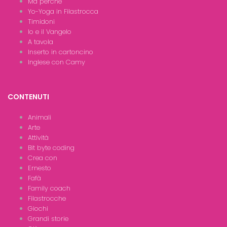
Ma perchè
Yo-Yoga in Filastrocca
Timidoni
Io e il Vangelo
A tavola
Inserto in cartoncino
Inglese con Camy
CONTENUTI
Animali
Arte
Attività
Bit byte coding
Crea con
Ernesto
Fafà
Family coach
Filastrocche
Giochi
Grandi storie